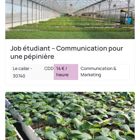
Job étudiant – Communication pour
une pépinière
Le cailar -
CDD
14 € /
Communication &
heure
Marketing
30740