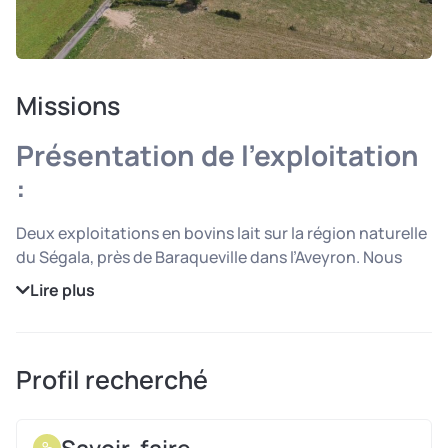
Missions
Présentation de l’exploitation
:
Deux exploitations en bovins lait sur la région naturelle
du Ségala, près de Baraqueville dans l’Aveyron. Nous
recherchons un(e) salarié(e) ou un(e) alternant(e) 30 h
Lire plus
par semaine environ en complément de main-d’œuvre.
Missions :
Profil recherché
Soins aux animaux, traite, …
Travaux des champs, récolte, conduite d’engins et
Savoir-faire