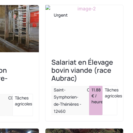
Urgent
Salariat en Élevage
ion
bovin viande (race
re-
Aubrac)
Saint-
CDI
11.88
Tâches
€ /
agricoles
Symphorien-
CDI
Tâches
heure
agricoles
de-Thénières -
12460