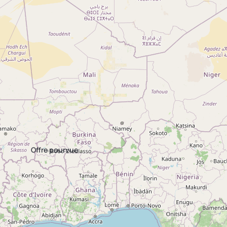
Chargé(e) de
Salarié(e)
production &
polyvalent
conditionnement
Élevage ov
bovins
Cambon
CDI
Conditionnement
& Manutention
- 81990
Calmont -
12450
Offre pourvue