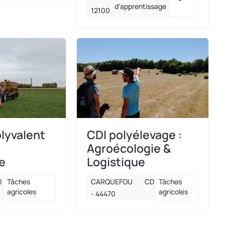
d'apprentissage
12100
olyvalent
CDI polyélevage :
Agroécologie &
e
Logistique
I
Tâches
CARQUEFOU
CDI
Tâches
agricoles
agricoles
- 44470