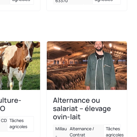
63370
ulture-
Alternance ou
IO
salariat – élevage
ovin-lait
CDI
Tâches
agricoles
Millau
Alternance /
Tâches
Contrat
agricoles
-