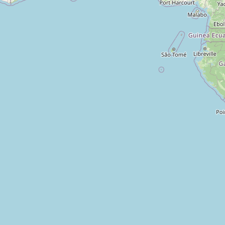
Ouvrier agricole –
Maraîchage
Monferran-
CDI
Tâches
agricoles
Savès - 32490