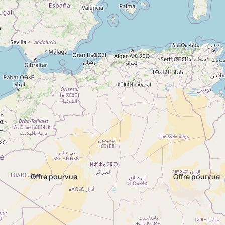
CDI Second(e)
Salariat é
d’Exploitation
ovin-lait
Maraîchage
MILLAU -
C
12100
Raphèle les
CDI
Tâches
agricoles
Arles - 13280
Offre pourvue
Offre pourvue