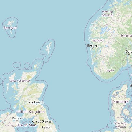
Salariat – Conduite
Vacher en
d’engins agricoles
exploitat
polycultu
SAINT MARTIN
CDI
Tâches
élevage
agricoles
DES PRES -
22320
SAINT MARTIN
DES PRES - 22
320