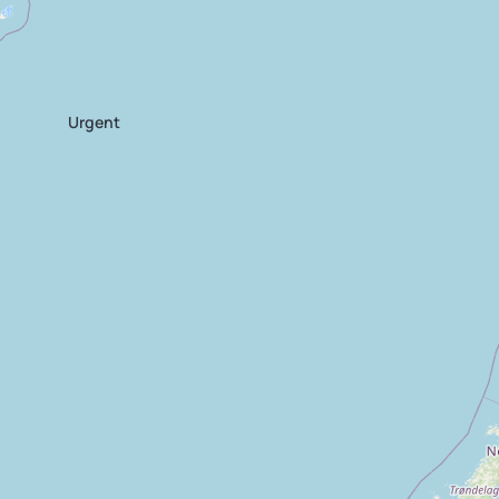
Urgent
Aide-Vacher(e) en
Ouvrier p
exploitation bovin-
agricole &
lait
Mécaniqu
Tregor
CDI
14.12 €
Tâches
Wiers -
CD
/
agricoles
- 22
7608
heure
420