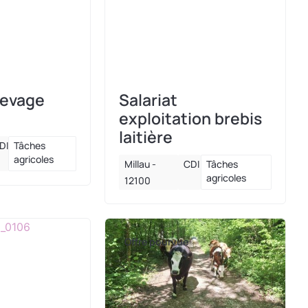
levage
Salariat
exploitation brebis
laitière
DI
Tâches
agricoles
Millau -
CDI
Tâches
agricoles
12100
Offre pourvue