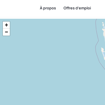
À propos
Offres d’emploi
+
22
offres d'emploi
Tout effacer
Filtres
Ordonnées par date
−
Salarié– Poste
Nouvel as
partagé entre 2
Profil éle
exploitations (3/4
Monteton
As
temps)