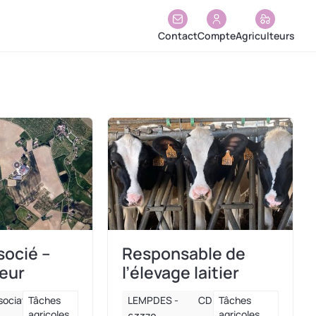
Contact
Compte
Agriculteurs
socié –
Responsable de
veur
l’élevage laitier
sociation
Tâches
LEMPDES -
CDI
Tâches
agricoles
agricoles