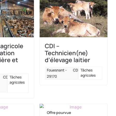
Offre pourvue
 agricole
CDI –
tation
Technicien(ne)
ière et
d’élevage laitier
Fouesnant -
CDI
Tâches
agricoles
29170
CDI
Tâches
agricoles
Offre pourvue