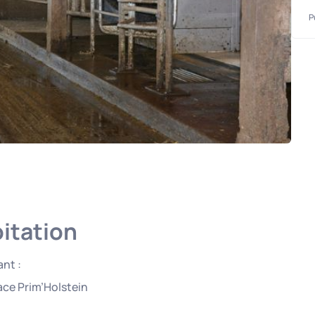
P
oitation
nt :
ace Prim’Holstein