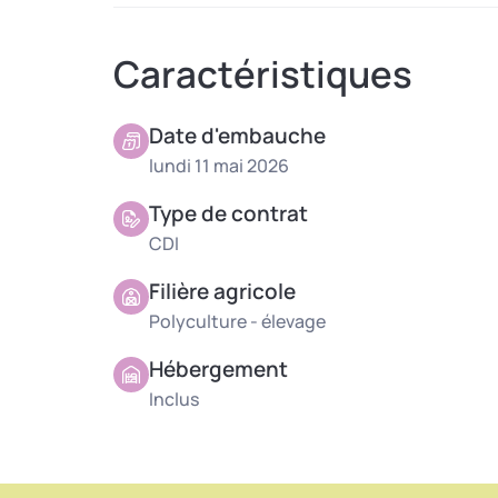
Profil recherché :
Caractéristiques
Une expérience en élevage laitier et en condui
Date d'embauche
Conditions proposées
lundi 11 mai 2026
Type de contrat
CDI avec période d’essai
Logement possible sur place : chambres,
CDI
Filière agricole
Polyculture - élevage
Hébergement
Inclus