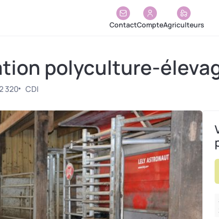
Contact
Compte
Agriculteurs
ation polyculture-éleva
2 320
CDI