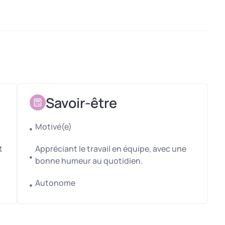
onne en renfort sur la ferme afin de compléter l’équipe
Savoir-être
Motivé(e)
t
Appréciant le travail en équipe, avec une
bonne humeur au quotidien.
Autonome
uite d’engins.