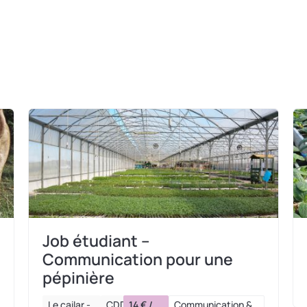
Job étudiant –
Communication pour une
pépinière
Le cailar -
CDD
14 € /
Communication &