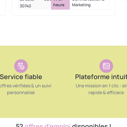
heure
Marketing
30740
Service fiable
Plateforme intui
offres vérifiées & un suivi
Une mission en 1 clic : si
personnalisé
rapide & efficace
52
offres d'emploi
disponibles !