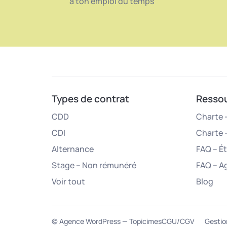
à ton emploi du temps
Types de contrat
Resso
CDD
Charte –
CDI
Charte 
Alternance
FAQ – É
Stage – Non rémunéré
FAQ – A
Voir tout
Blog
© Agence WordPress — Topicimes
CGU/CGV
Gestio