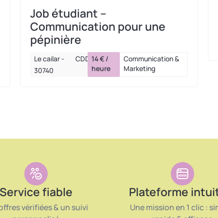
Job étudiant –
Communication pour une
pépinière
Le cailar -
CDD
14 € /
Communication &
heure
Marketing
30740
Service fiable
Plateforme intui
offres vérifiées & un suivi
Une mission en 1 clic : si