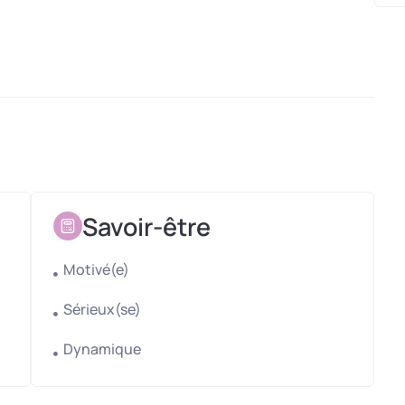
r télescopique, remorque mélangeuse)
janvier).
yant un peu d’expérience dans l’élevage.
 conduite d’engins.
Savoir-être
Motivé(e)
Sérieux(se)
Dynamique