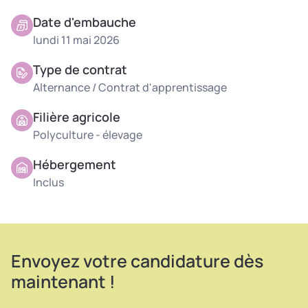
Date d'embauche
Pour un(e) alternant(e) /
lundi 11 mai 2026
apprenti(e) :
Type de contrat
Atelier bovin viande
Alternance / Contrat d'apprentissage
Soins aux animaux
Filière agricole
Entretien des bâtiments
Polyculture - élevage
Atelier canard
Hébergement
Inclus
Gavage
Transformation (traitement, mise en poche, mise
sous vide, conditionnement)
Atelier grandes cultures
Envoyez votre candidature dès
Selon les appétences et compétences :
maintenant !
Conduite d’engins : nettoyage des prés, fauche,
travaux agricoles divers