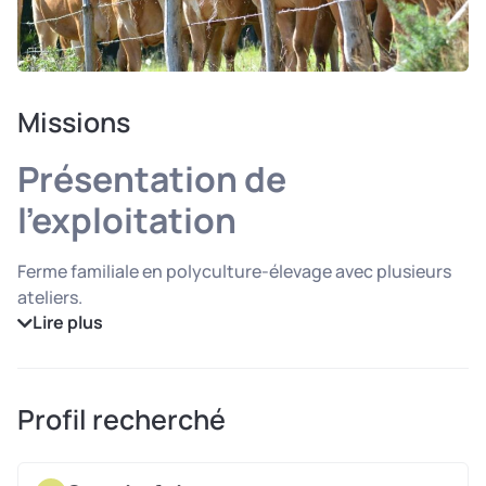
Missions
Présentation de
l’exploitation
Ferme familiale en polyculture-élevage avec plusieurs
ateliers.
Lire plus
Les ateliers de
l’exploitation :
Profil recherché
Atelier bovin viande en sélection
100 mères Limousines en vêlage