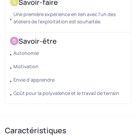
Savoir-faire
40 génisses qui montent au pré.
Atelier grandes cultures
Une première expérience en lien avec l’un des
ateliers de l’exploitation est souhaitée.
15 hectares de céréales
Atelier canard
Savoir-être
Gavage
Autonomie
Transformation : découpe et conditionnement à
la ferme
Motivation
Envie d’apprendre
Nous recherchons :
soit un(e) alternant(e) / apprenti(e) polyvalent(e),
Goût pour la polyvalence et le travail de terrain
motivé(e) pour apprendre sur le terrain,
soit une personne autonome pour venir en renfort
quelques jours par semaine.
Caractéristiques
Missions proposées