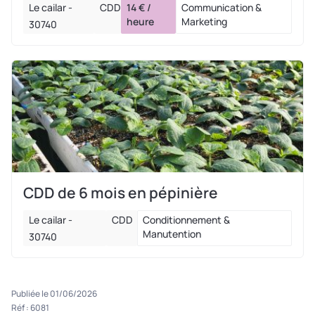
transmettre son savoir-faire et de vous accompagner
Le cailar -
CDD
14 € /
Communication &
vers une réelle autonomie
.
heure
Marketing
30740
.
CDD de 6 mois en pépinière
Le cailar -
CDD
Conditionnement &
Manutention
30740
Publiée le 01/06/2026
Réf : 6081