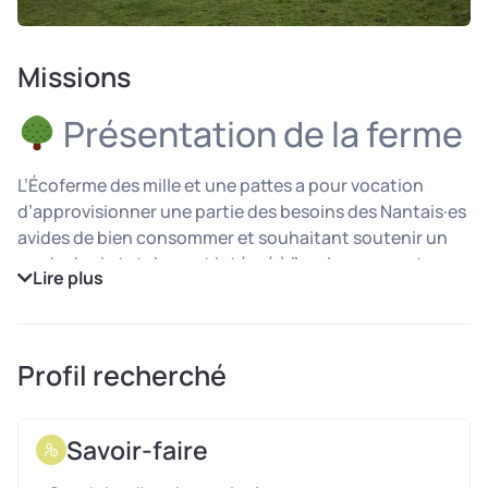
Missions
Présentation de la ferme
L’Écoferme des mille et une pattes a pour vocation
d’approvisionner une partie des besoins des Nantais·es
avides de bien consommer et souhaitant soutenir un
mode de vie totalement intégré à l’environnement.
Lire plus
Notre production diversifiée (œufs de poules
heureuses en poulaillers mobiles, colis de viande de
vaches Nantaises et Highland Cattle, farines paysannes
écrasées à la meule de pierre, rillettes et plats préparés)
Profil recherché
est distribuée en circuits courts (AMAP, Biocoop, etc).
Ici, on rêve grand ! Notre écoferme s’efforce
Savoir-faire
constamment de développer sa structure tout en
préservant l’harmonie avec la nature. Nous avons l’envie