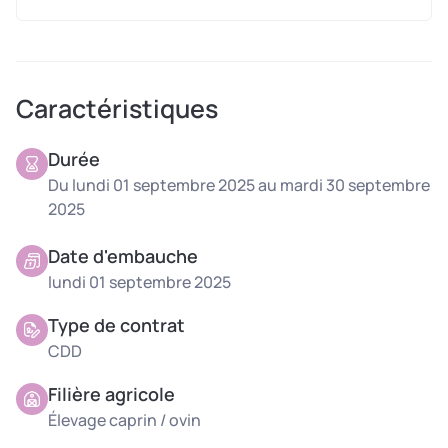
Profil recherché
Fiable et digne de confiance,
Dotée d’un bon savoir-être :
ponctualité,
Caractéristiques
respect, curiosité
,
Ayant
envie d’apprendre
, de s’investir et de
Durée
s’épanouir dans un métier de terrain.
Du lundi 01 septembre 2025 au mardi 30 septembre
2025
Date d'embauche
lundi 01 septembre 2025
Type de contrat
CDD
Filière agricole
Élevage caprin / ovin