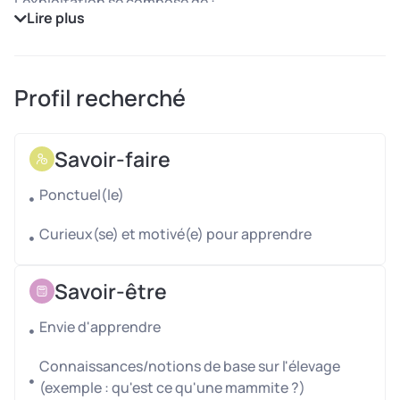
L’exploitation se compose de :
Lire plus
Brebis laitières en AOP Roquefort
,
Vaches de race Aubrac
,
Bœufs de Wagyu pure race
.
Profil recherché
Missions
Savoir-faire
Toujours en collaboration, vous participerez à :
La
traite des brebis
(atelier mécanisé,
Ponctuel(le)
ergonomique et accessible à tous profils),
Curieux(se) et motivé(e) pour apprendre
L’
alimentation et les soins aux animaux
,
Divers travaux de suivi et d’entretien liés à
Savoir-être
l’exploitation.
Conditions d’accueil
Envie d'apprendre
Poste non logé sur place
Connaissances/notions de base sur l'élevage
(exemple : qu'est ce qu'une mammite ?)
Permis B requis