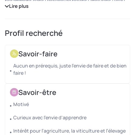
notamment dans l’élevage de bovins Limousins (Veau
Lire plus
d’Aveyron et du Ségala).
L’exploitation comprend également un atelier viticole
avec une production en AOC Marcillac.
Profil recherché
Missions
En tant que stagiaire, vous participerez aux différentes
Savoir-faire
tâches agricoles liées aux activités saisonnières de la
ferme, principalement autour de la vigne et de l’élevage
Aucun en prérequis, juste l'envie de faire et de bien
bovin.
faire !
Ces missions vous permettront de découvrir la diversité
des savoir-faire agricoles sur une exploitation
Savoir-être
polyvalente.
Motivé
Curieux avec l'envie d'apprendre
Intérêt pour l’agriculture, la viticulture et l’élevage