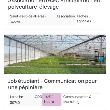
Association en GAEC – Installation en
polyculture-élevage
Saint-Félix-de-l'Héras -
Association
Tâches
agricoles
34520
Job étudiant – Communication pour
une pépinière
Le cailar -
CDD
14 € /
Communication &
heure
Marketing
30740