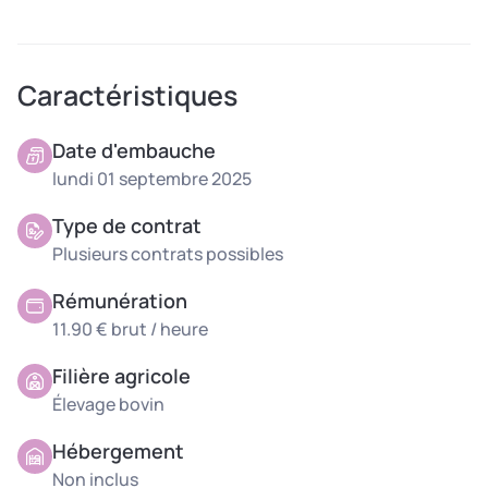
Traite des vaches laitières (environ 50 vaches)
Caractéristiques
Informations
complémentaires
Date d'embauche
lundi 01 septembre 2025
Types de contrats proposés : stage, alternance, CDD …
Type de contrat
(possibilité pour les stages ouvriers ingénieur agro)
Plusieurs contrats possibles
Rémunération
11.90 € brut / heure
Filière agricole
Élevage bovin
Hébergement
Non inclus