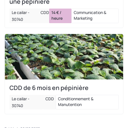
une pépinière
Le cailar -
CDD
14 € /
Communication &
heure
Marketing
30740
CDD de 6 mois en pépinière
Le cailar -
CDD
Conditionnement &
Manutention
30740