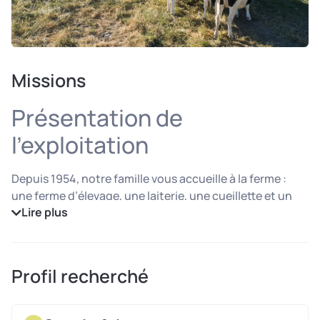
Missions
Présentation de
l’exploitation
Depuis 1954, notre famille vous accueille à la ferme :
une ferme d’élevage, une laiterie, une cueillette et un
Lire plus
marché à Jouy-en-Josas (78) à 17 km de Paris.
Nous pasteurisons le lait puis fabriquons yaourts,
fromages blancs, laits et laits fermentés pour tous nos
clients : épiceries fines, la restauration collective
Profil recherché
scolaire et d’entreprise et la grande distribution.
Le Marché de la Ferme pratique les circuits courts et