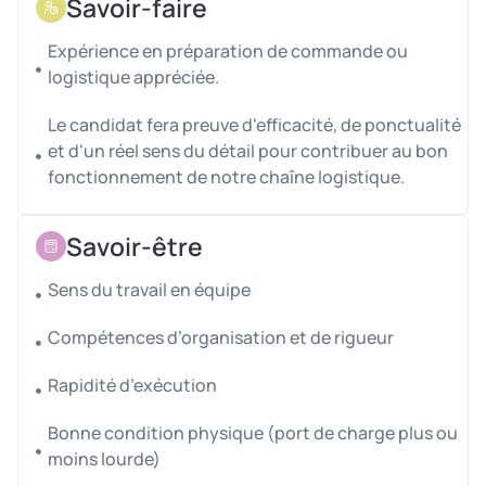
propose une large gamme de produits de saison en
Savoir-faire
provenance d’agriculteurs et producteurs partenaires.
Expérience en préparation de commande ou
Missions proposées
logistique appréciée.
Nous recherchons un préparateur de commandes
Le candidat fera preuve d'efficacité, de ponctualité
motivé et organisé pour rejoindre notre équipe. A ce
et d'un réel sens du détail pour contribuer au bon
poste, vous serez un acteur clé dans la gestion efficace
fonctionnement de notre chaîne logistique.
de la chaîne d’approvisionnement, du stockage à la
distribution.
Savoir-être
Responsabilités :
Sens du travail en équipe
– Assurer la préparation des commandes clients (GMS,
épiceries, restauration collective) dans le respect des
Compétences d’organisation et de rigueur
délais et de la qualité produit.
– Réception des bons de commandes, contrôle des
Rapidité d’exécution
références, quantités et DLC.
Bonne condition physique (port de charge plus ou
– Constitution et filmage des palettes
moins lourde)
– Préparation des palettes et aide aux chargements des