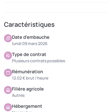
camions
– Vérification des bons de livraison
Conditions de travail:
Caractéristiques
Travail en environnement réfrigéré
Date d'embauche
Horaires: 7h-15h
lundi 09 mars 2026
Type d’emploi :
CDD et perspectives de CDI
Période : de 2 semaines à longue durée
Type de contrat
En présentiel
Plusieurs contrats possibles
Permis B et Véhiculé obligatoire
Rémunération
12.02 € brut / heure
Filière agricole
Autres
Hébergement