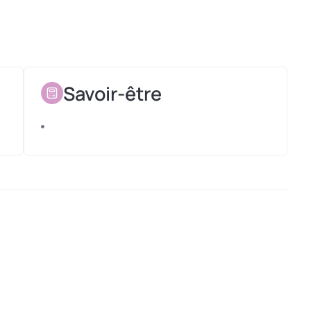
agnelages
Savoir-être
entaires
un plus !