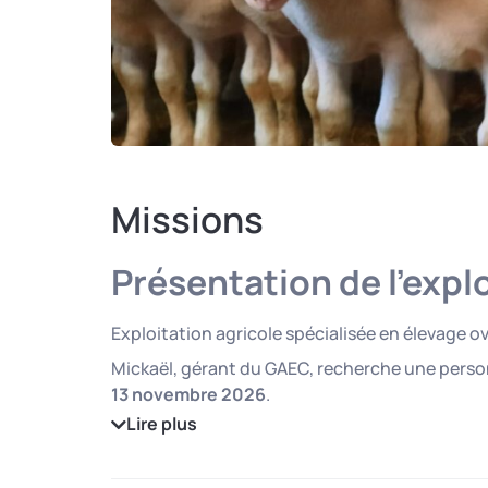
Missions
Présentation de l’expl
Exploitation agricole spécialisée en élevage o
Mickaël, gérant du GAEC, recherche une perso
13 novembre 2026
.
Lire plus
Le poste concerne exclusivement l’activité
ovi
ainsi qu’au
début de la traite
.