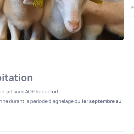
P
oitation
vin lait sous AOP Roquefort.
nne durant la période d’agnelage du
1er septembre au
n lait
, avec une participation aux
mises bas (agnelage)