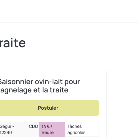
raite
Saisonnier ovin-lait pour
l’agnelage et la traite
Postuler
Segur -
CDD
14 € /
Tâches
12290
heure
agricoles