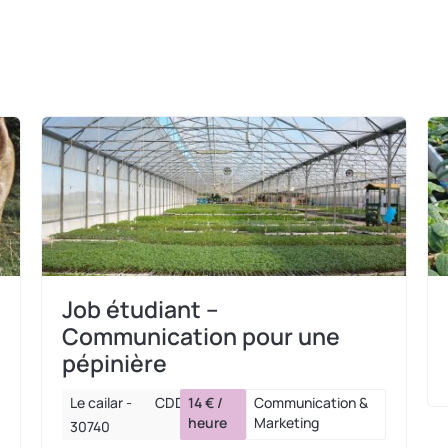
Job étudiant –
Communication pour une
pépinière
Le cailar -
CDD
14 € /
Communication &
heure
Marketing
30740