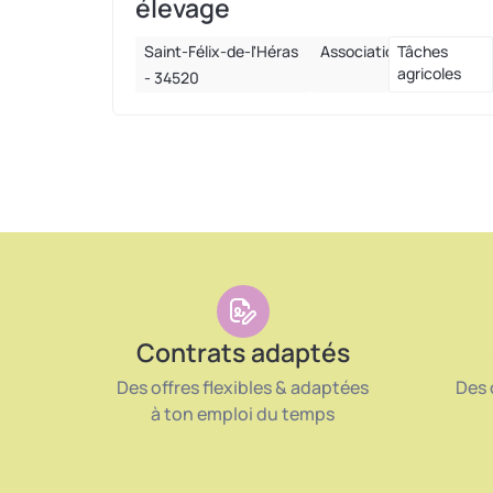
élevage
Saint-Félix-de-l'Héras
Association
Tâches
agricoles
- 34520
Contrats adaptés
Des offres flexibles & adaptées
Des 
à ton emploi du temps