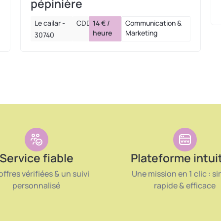
pépinière
Le cailar -
CDD
14 € /
Communication &
heure
Marketing
30740
Service fiable
Plateforme intui
offres vérifiées & un suivi
Une mission en 1 clic : si
personnalisé
rapide & efficace