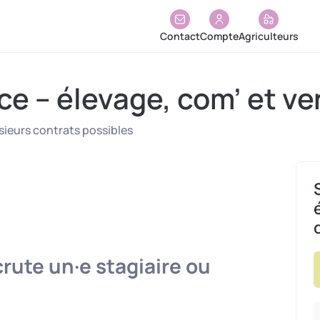
Contact
Compte
Agriculteurs
e – élevage, com’ et ve
sieurs contrats possibles
crute un·e stagiaire ou