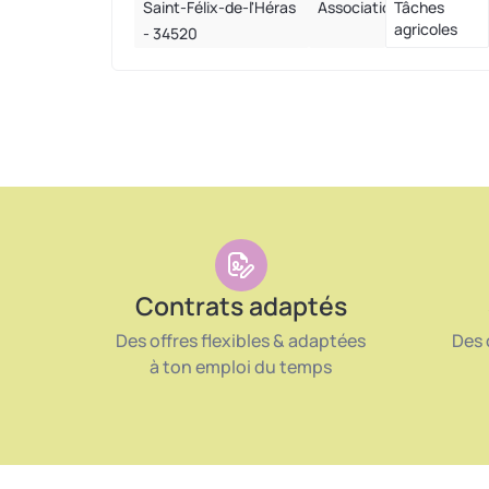
Saint-Félix-de-l'Héras
Association
Tâches
agricoles
- 34520
Contrats adaptés
Des offres flexibles & adaptées
Des 
à ton emploi du temps