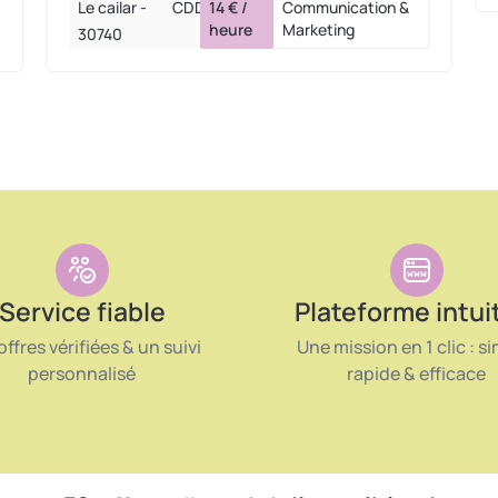
Le cailar -
CDD
14 € /
Communication &
heure
Marketing
30740
Service fiable
Plateforme intui
offres vérifiées & un suivi
Une mission en 1 clic : si
personnalisé
rapide & efficace