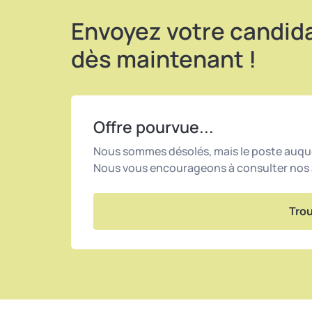
l’année de formation)
Envoyez votre candid
Environnement de travail bienveillant, 
l’exploitant
dès maintenant !
Offre pourvue...
Nous sommes désolés, mais le poste auque
Nous vous encourageons à consulter nos a
Trou