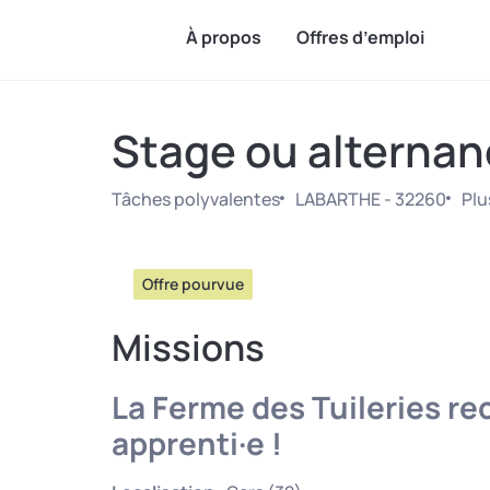
À propos
Offres d’emploi
Stage ou alternanc
Tâches polyvalentes
LABARTHE - 32260
Plu
Offre pourvue
Missions
La Ferme des Tuileries re
apprenti·e !