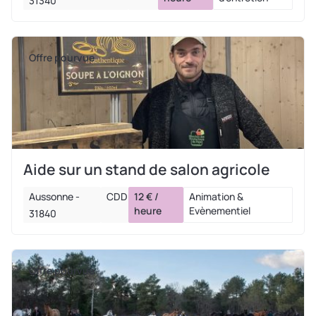
31340
Offre pourvue
Aide sur un stand de salon agricole
Aussonne -
CDD
12 € /
Animation &
heure
Evènementiel
31840
Offre pourvue