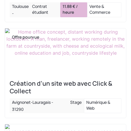
Toulouse
Contrat
11.88 € /
Vente &
étudiant
heure
Commerce
-
Offre pourvue
Création d’un site web avec Click &
Collect
Avignonet-Lauragais -
Stage
Numérique &
Web
31290