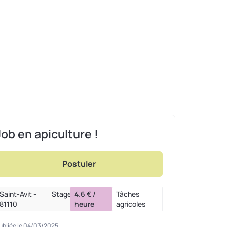
Job en apiculture !
Postuler
Saint-Avit -
Stage
4.6 € /
Tâches
81110
heure
agricoles
ubliée le 04/03/2025