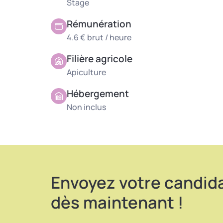
Stage
Si vous êtes passionné(e) par la nature et l’ap
respectueux de l’environnement, envoyez votr
Rémunération
4.6 € brut / heure
Filière agricole
Apiculture
Hébergement
Non inclus
Envoyez votre candid
dès maintenant !