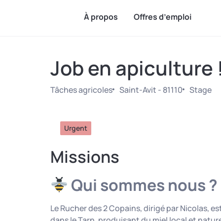
À propos
Offres d’emploi
Job en apiculture 
Tâches agricoles
Saint-Avit - 81110
Stage
Urgent
Missions
Qui sommes nous ?
Le Rucher des 2 Copains, dirigé par Nicolas, es
dans le Tarn, produisant du miel local et nature