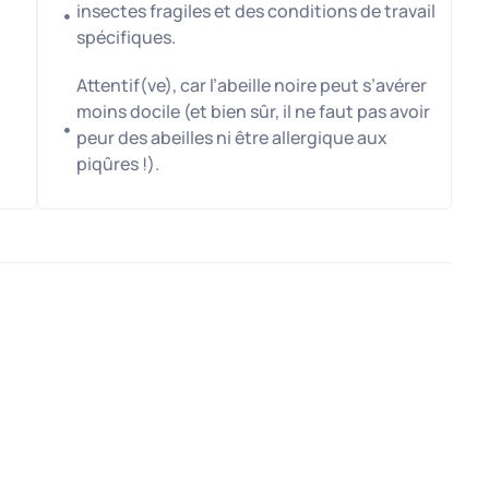
es ces tâches !
insectes fragiles et des conditions de travail
spécifiques.
urnies.
ndre ?
Attentif(ve), car l’abeille noire peut s’avérer
moins docile (et bien sûr, il ne faut pas avoir
ivers de l’apiculture !
peur des abeilles ni être allergique aux
piqûres !).
tivée et passionnée par la nature, et
tamment lors des pics d’activité (dernière
– début juin).
ar semaine entre mars et juillet (hors
oins du candidat.