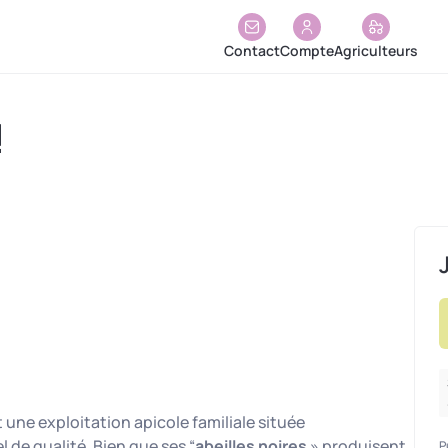
Contact
Compte
Agriculteurs
!
t une exploitation apicole familiale située
l de qualité. Bien que ses “
abeilles noires
» produisent
P