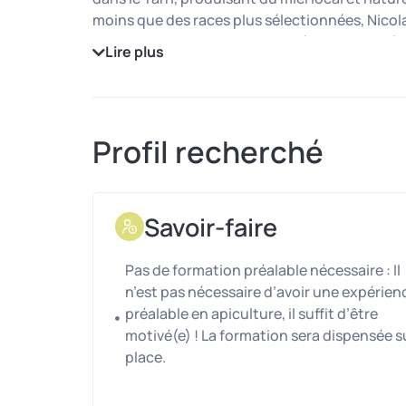
moins que des races plus sélectionnées, Nicolas 
naturelle et locale, afin de protéger la beauté d
Lire plus
Il récolte ainsi un miel
100 % local et naturel
, 
le miel crémeux de fleurs d’été, offrant ainsi
Nicolas, passionné par la nature et le bien-êtr
l’élevage des abeilles et la fabrication du miel.
Profil recherché
pour pouvoir le former, partager son expertise et
Missions confiées
Savoir-faire
Découverte et apprentissage de l’apicultu
des ruches (nettoyage, peinture des hausses)
Pas de formation préalable nécessaire : Il
Transhumance des abeilles
: déplacements 
n’est pas nécessaire d’avoir une expérien
propices à la production de miels divers (ex. : A
préalable en apiculture, il suffit d’être
Récolte du miel et préparation pour la mise
motivé(e) ! La formation sera dispensée s
Conditionnement du miel et préparation 
place.
Livraison des produits finis.
Vous serez accompagné(e) de Nicolas, un apic