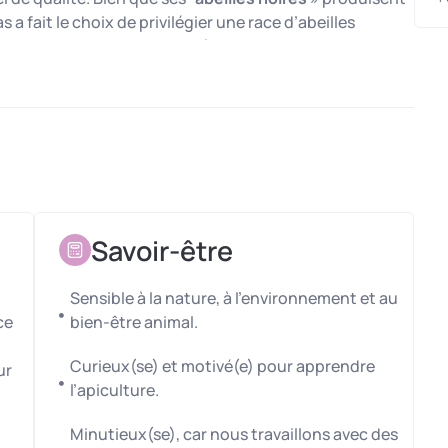
a fait le choix de privilégier une race d’abeilles
e la nature et la biodiversité.
avec différentes variétés comme le miel de châtaignier et
 une gamme savoureuse pour tous les goûts !
e animal, souhaite transmettre son savoir-faire sur
 Il recherche un(e) étudiant(e) motivé(e) par l’apiculture
 l’aider sur les pics d’activités !
Savoir-être
re
: gestion du rucher, soins aux abeilles et entretien
.
Sensible à la nature, à l'environnement et au
des ruches vers des zones florales
ce
bien-être animal.
lbi).
 en pot.
Curieux(se) et motivé(e) pour apprendre
ur
des commandes.
l’apiculture.
ulteur passionné, tout au long de ces
Minutieux(se), car nous travaillons avec des