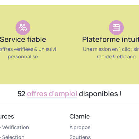
Service fiable
Plateforme intui
offres vérifiées & un suivi
Une mission en 1 clic : si
personnalisé
rapide & efficace
52
offres d'emploi
disponibles !
urces
Clarnie
 Vérification
À propos
– Sélection
Soutiens