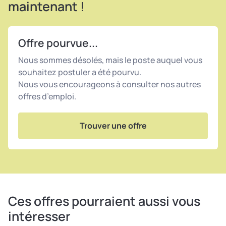
maintenant !
Période préférentielle
: Juillet, avec une
possibilité de juin à août si nécessaire. Stage de 3
mois possible.
Offre pourvue...
Idéal pour un stage ingénieur agro de 10
Nous sommes désolés, mais le poste auquel vous
semaines.
souhaitez postuler a été pourvu.
Permis B exigé
Nous vous encourageons à consulter nos autres
Logement
: Aucun logement n’est prévu.
offres d’emploi.
Trouver une offre
Ces offres pourraient aussi vous
intéresser